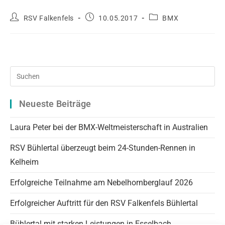
Beitrags-
Beitrag
Beitrags-
RSV Falkenfels
10.05.2017
BMX
Autor:
veröffentlicht:
Kategorie:
Pre
Es
to
Neueste Beiträge
clo
the
Laura Peter bei der BMX-Weltmeisterschaft in Australien
sea
RSV Bühlertal überzeugt beim 24-Stunden-Rennen in
pan
Kelheim
Erfolgreiche Teilnahme am Nebelhornberglauf 2026
Erfolgreicher Auftritt für den RSV Falkenfels Bühlertal
Bühlertal mit starken Leistungen in Esselbach