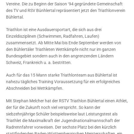
Vereine. Die zu Beginn der Saison ‘94 gegründete Gemeinschaft
des TV und RSV Bünhlertal repräsentiert jetzt den Triathlonverein
Bühlertal.
Triathlon ist eine Ausdauersportart, die sich aus drei
Einzeldisziplinen (Schwimmen, Radfahren, Laufen)
zusammensetzt. Ab Mitte Mai bis Ende September werden von
den Bühlertäler Triathleten Wettkämpfe nicht nur im ganzen
Bundesgebiet sondern auch in den angrenzenden Ländern
Schweiz, Frankreich u. a. bestritten.
Auch für das 15 Mann starke Triathlonteam aus Bühlertal ist
nahezu tägliches Training Voraussetzung für ein erfolgreiches
Abschneiden bei Wettkämpfen.
Mit Stephan Melcher hat der RSTV Triathlon Bühlertal einen Athlet,
der für die Zukunft noch viel verspricht. So kann der
siebzehnjährige Schüler beispielsweise laut Leistungstest als
Triathlet die Maximalkraft der Jugendnationalmannschaft der
Radrennfahrer vorweisen. Der sechste Platz bei den kürzlich
stattfindenden Baden-Württembergischen Meisterschaften, ein