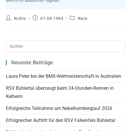
Bericht im Badischen Tagblatt
Beitrags-
Beitrag
Beitrags-
Archiv
07.08.1994
Race
Autor:
veröffentlicht:
Kategorie:
Pre
Es
to
Neueste Beiträge
clo
the
Laura Peter bei der BMX-Weltmeisterschaft in Australien
sea
RSV Bühlertal überzeugt beim 24-Stunden-Rennen in
pan
Kelheim
Erfolgreiche Teilnahme am Nebelhornberglauf 2026
Erfolgreicher Auftritt für den RSV Falkenfels Bühlertal