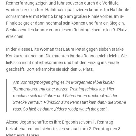
Rennerfahrung zeigen und fuhr souverän durch die Vorläufe,
wodurch er sich fürs Halbfinale qualifizieren konnte. Im Halbfinale
schrammte er mit Platz 5 knapp am großen Finale vorbei. Im B-
Finale zeigte er dann nochmal sein können und fuhr ein Sieg ein.
Schlussendlich konnte er an diesem Renntag einen tollen 9. Platz
erreichen.
In der Klasse Elite Woman trat Laura Peter gegen sieben starke
Konkurrentinnen an. Die machten ihr das Rennen nicht leicht. Sie
ließ sich nicht unterbekommen und hat den Einzug ins Finale
geschafft. Dort erkämpfte sie sich den 6. Platz.
Am Sonntagmorgen ging es im Morgennebel bei kühlen
Temperaturen mit einer kurzen Trainingseinheit los. Hier
machten sich die Fahrer und Fahrerinnen nochmal mit der
Strecke vertraut. Pünktlich zum Rennstart kam dann die Sonne
raus. So hieß es dann: „Riders ready, watch the gate“.
Alessa Jegan schaffte es ihre Ergebnisse vom 1. Renntag
beizubehalten und sicherte sich so auch am 2. Renntag den 3.
Platz einzufahren.