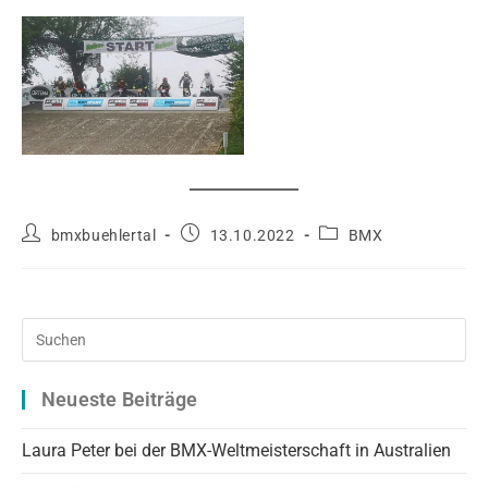
Beitrags-
Beitrag
Beitrags-
bmxbuehlertal
13.10.2022
BMX
Autor:
veröffentlicht:
Kategorie:
Pre
Es
to
Neueste Beiträge
clo
the
Laura Peter bei der BMX-Weltmeisterschaft in Australien
sea