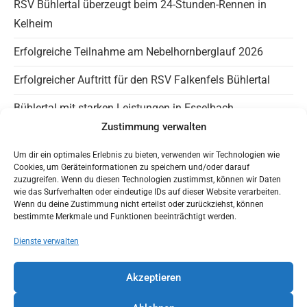
RSV Bühlertal überzeugt beim 24-Stunden-Rennen in
pan
Kelheim
Erfolgreiche Teilnahme am Nebelhornberglauf 2026
Erfolgreicher Auftritt für den RSV Falkenfels Bühlertal
Bühlertal mit starken Leistungen in Esselbach
Zustimmung verwalten
Info Falkenfels
Um dir ein optimales Erlebnis zu bieten, verwenden wir Technologien wie
Cookies, um Geräteinformationen zu speichern und/oder darauf
Panaromagravel auf Instagram
zuzugreifen. Wenn du diesen Technologien zustimmst, können wir Daten
wie das Surfverhalten oder eindeutige IDs auf dieser Website verarbeiten.
Wenn du deine Zustimmung nicht erteilst oder zurückziehst, können
Trainingszeiten
bestimmte Merkmale und Funktionen beeinträchtigt werden.
HaLT – Jugendfreundlicher Verein
Dienste verwalten
Mit Google Maps nach Bühlertal
Akzeptieren