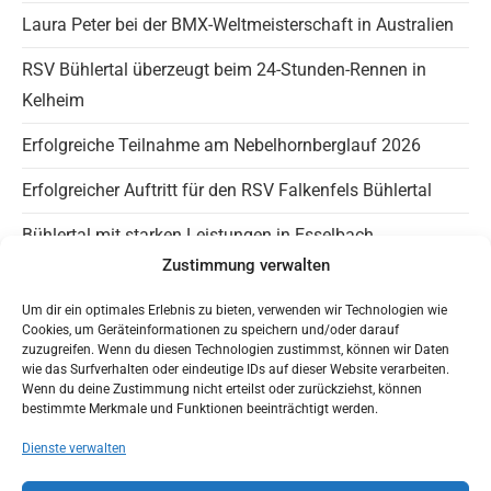
the
Laura Peter bei der BMX-Weltmeisterschaft in Australien
sea
RSV Bühlertal überzeugt beim 24-Stunden-Rennen in
pan
Kelheim
Erfolgreiche Teilnahme am Nebelhornberglauf 2026
Erfolgreicher Auftritt für den RSV Falkenfels Bühlertal
Bühlertal mit starken Leistungen in Esselbach
Zustimmung verwalten
Info Falkenfels
Um dir ein optimales Erlebnis zu bieten, verwenden wir Technologien wie
Cookies, um Geräteinformationen zu speichern und/oder darauf
Panaromagravel auf Instagram
zuzugreifen. Wenn du diesen Technologien zustimmst, können wir Daten
wie das Surfverhalten oder eindeutige IDs auf dieser Website verarbeiten.
Wenn du deine Zustimmung nicht erteilst oder zurückziehst, können
Trainingszeiten
bestimmte Merkmale und Funktionen beeinträchtigt werden.
HaLT – Jugendfreundlicher Verein
Dienste verwalten
Mit Google Maps nach Bühlertal