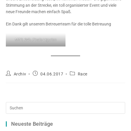
Stimmung an der Strecke, ein toll organisierter Event und viele
neue Freunde machen einfach Spaß.
Ein Dank gilt unserem Betreuerteam für die tolle Betreuung
MTB_24h_Finale Ligurien
Beitrags-
Beitrag
Beitrags-
Archiv
04.06.2017
Race
Autor:
veröffentlicht:
Kategorie:
Pre
Es
to
Neueste Beiträge
clo