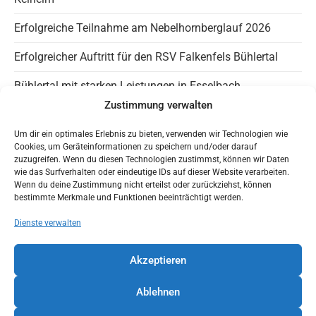
Erfolgreiche Teilnahme am Nebelhornberglauf 2026
Erfolgreicher Auftritt für den RSV Falkenfels Bühlertal
Bühlertal mit starken Leistungen in Esselbach
Zustimmung verwalten
Info Falkenfels
Um dir ein optimales Erlebnis zu bieten, verwenden wir Technologien wie
Cookies, um Geräteinformationen zu speichern und/oder darauf
Panaromagravel auf Instagram
zuzugreifen. Wenn du diesen Technologien zustimmst, können wir Daten
wie das Surfverhalten oder eindeutige IDs auf dieser Website verarbeiten.
Wenn du deine Zustimmung nicht erteilst oder zurückziehst, können
Trainingszeiten
bestimmte Merkmale und Funktionen beeinträchtigt werden.
HaLT – Jugendfreundlicher Verein
Dienste verwalten
Mit Google Maps nach Bühlertal
Akzeptieren
Ablehnen