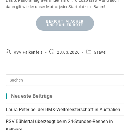
Das 5. Panoramagravel findet am 04.10.2026 statt – und auch
dann gilt wieder unser Motto: jeder Startplatz ein Baum!
BERICHT IM ACHER
UND BÜHLER BOTE
Beitrags-
Beitrag
Beitrags-
RSV Falkenfels
28.03.2026
Gravel
Autor:
veröffentlicht:
Kategorie:
Pre
Es
to
Neueste Beiträge
clo
the
Laura Peter bei der BMX-Weltmeisterschaft in Australien
sea
RSV Bühlertal überzeugt beim 24-Stunden-Rennen in
pan
Kelheim