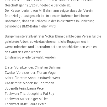
Eine kurze Info der Schriftführerin A. Bäuerle-Weck über das
Geschäftsjahr 25/26 rundete die Berichte ab.
Der Kassenbericht von M. Bahrmann zeigte, dass der Verein
finanziell gut aufgestellt ist. In diesem Rahmen berichtete
Bahrmann, dass ein Teil des Geldes in die zurzeit in Sanierung
befindende BMX-Bahn fließen wird.
Bürgermeisterstellvertreter Volker Blum dankte dem Verein für die
geleistete Arbeit, sowie das ehrenamtliche Engagement im
Gemeindeleben und übernahm bei den anschließenden Wahlen
das Amt des Wahlleiters:
Einstimmig wiedergewählt wurden:
Erster Vorsitzender: Christian Bahrmann
Zweiter Vorsitzender: Florian Vogel
Schriftführerin: Annette Bäuerle-Weck
Kassiererin: Madeleine Bahrmann
Jugendleiterin: Laura Peter
Fachwart Tria: Josephina Pal Buy
Fachwart MTB: Holger Müller
Fachwart BMX: Laura Peter