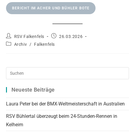
BERICHT IM ACHER UND BÜHLER BOTE
Beitrags-
Beitrag
RSV Falkenfels
26.03.2026
Autor:
veröffentlicht:
Beitrags-
Archiv
/
Falkenfels
Kategorie:
Pre
Es
to
Neueste Beiträge
clo
the
Laura Peter bei der BMX-Weltmeisterschaft in Australien
sea
RSV Bühlertal überzeugt beim 24-Stunden-Rennen in
pan
Kelheim