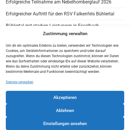
Erfolgreiche Teilnahme am Nebelhornberglauf 2026
Erfolgreicher Auftritt für den RSV Falkenfels Bühlertal
Bühlertal mit starken Leistungen in Esselbach
Zustimmung verwalten
Info Falkenfels
Um dir ein optimales Erlebnis zu bieten, verwenden wir Technologien wie
Cookies, um Geräteinformationen zu speichern und/oder darauf
Panaromagravel auf Instagram
zuzugreifen. Wenn du diesen Technologien zustimmst, können wir Daten
wie das Surfverhalten oder eindeutige IDs auf dieser Website verarbeiten.
Wenn du deine Zustimmung nicht erteilst oder zurückziehst, können
Trainingszeiten
bestimmte Merkmale und Funktionen beeinträchtigt werden.
HaLT – Jugendfreundlicher Verein
Dienste verwalten
Mit Google Maps nach Bühlertal
Akzeptieren
Ablehnen
Einstellungen ansehen
Datenschutzerklärung
Impressum
Cookie-Richtlinie (EU)