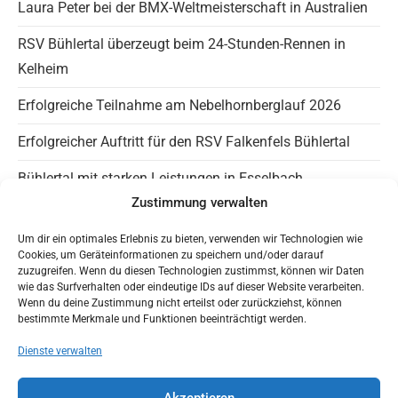
Laura Peter bei der BMX-Weltmeisterschaft in Australien
sea
RSV Bühlertal überzeugt beim 24-Stunden-Rennen in
pan
Kelheim
Erfolgreiche Teilnahme am Nebelhornberglauf 2026
Erfolgreicher Auftritt für den RSV Falkenfels Bühlertal
Bühlertal mit starken Leistungen in Esselbach
Zustimmung verwalten
Info Falkenfels
Um dir ein optimales Erlebnis zu bieten, verwenden wir Technologien wie
Cookies, um Geräteinformationen zu speichern und/oder darauf
Panaromagravel auf Instagram
zuzugreifen. Wenn du diesen Technologien zustimmst, können wir Daten
wie das Surfverhalten oder eindeutige IDs auf dieser Website verarbeiten.
Wenn du deine Zustimmung nicht erteilst oder zurückziehst, können
Trainingszeiten
bestimmte Merkmale und Funktionen beeinträchtigt werden.
HaLT – Jugendfreundlicher Verein
Dienste verwalten
Mit Google Maps nach Bühlertal
Akzeptieren