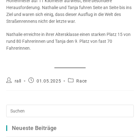
Höhenmeter auf 11 Kilometer aufweist, eine besondere
Herausforderung. Nathalie und Tanja fuhren Seite an Seite bis ins
Ziel und waren sich einig, dass dieser Ausflug in die Welt des
Straßenrennens nicht der letzte war.
Nathalie erreichte in ihrer Altersklasse einen starken Platz 15 von
rund 80 Fahrerinnen und Tanja den 9. Platz von fast 70
Fahrerinnen.
Beitrags-
Beitrag
Beitrags-
rall
01.05.2025
Race
Autor:
veröffentlicht:
Kategorie:
Pre
Es
to
Neueste Beiträge
clo
the