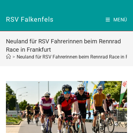
Zum
Inhalt
springen
RSV Falkenfels
MENÜ
Neuland für RSV Fahrerinnen beim Rennrad
Race in Frankfurt
>
Neuland für RSV Fahrerinnen beim Rennrad Race in Fra