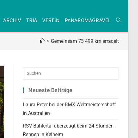
ARCHIV
TRIA
VEREIN
PANAROMAGRAVEL
WEBSITE-
>
Gemeinsam 73 499 km erradelt
SUCHE
UMSCHAL
Press
Escape
to
Neueste Beiträge
close
the
Laura Peter bei der BMX-Weltmeisterschaft
search
in Australien
panel.
RSV Bühlertal überzeugt beim 24-Stunden-
Rennen in Kelheim