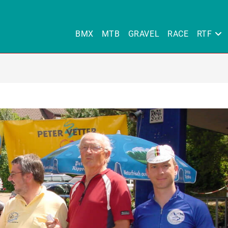
BMX
MTB
GRAVEL
RACE
RTF