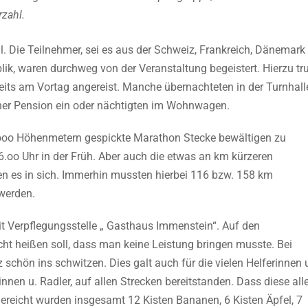
rzahl.
al. Die Teilnehmer, sei es aus der Schweiz, Frankreich, Dänemark
lik, waren durchweg von der Veranstaltung begeistert. Hierzu tr
reits am Vortag angereist. Manche übernachteten in der Turnhall
einer Pension ein oder nächtigten im Wohnwagen.
ooo Höhenmetern gespickte Marathon Stecke bewältigen zu
 6.oo Uhr in der Früh. Aber auch die etwas an km kürzeren
ten es in sich. Immerhin mussten hierbei 116 bzw. 158 km
werden.
t Verpflegungsstelle „ Gasthaus Immenstein“. Auf den
cht heißen soll, dass man keine Leistung bringen musste. Bei
chön ins schwitzen. Dies galt auch für die vielen Helferinnen 
innen u. Radler, auf allen Strecken bereitstanden. Dass diese all
Gereicht wurden insgesamt 12 Kisten Bananen, 6 Kisten Äpfel, 7