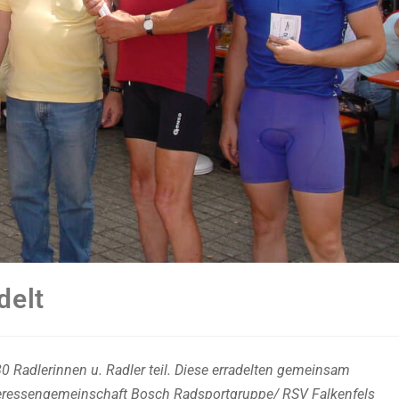
delt
 Radlerinnen u. Radler teil. Diese erradelten gemeinsam
nteressengemeinschaft Bosch Radsportgruppe/ RSV Falkenfels