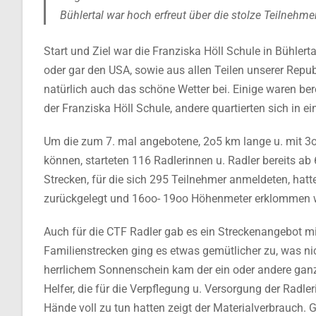
Bühlertal war hoch erfreut über die stolze Teilnehme
Start und Ziel war die Franziska Höll Schule in Bühlert
oder gar den USA, sowie aus allen Teilen unserer Repub
natürlich auch das schöne Wetter bei. Einige waren be
der Franziska Höll Schule, andere quartierten sich in 
Um die zum 7. mal angebotene, 2o5 km lange u. mit 3
können, starteten 116 Radlerinnen u. Radler bereits ab
Strecken, für die sich 295 Teilnehmer anmeldeten, hat
zurückgelegt und 16oo- 19oo Höhenmeter erklommen 
Auch für die CTF Radler gab es ein Streckenangebot mi
Familienstrecken ging es etwas gemütlicher zu, was ni
herrlichem Sonnenschein kam der ein oder andere ganz s
Helfer, die für die Verpflegung u. Versorgung der Radler
Hände voll zu tun hatten zeigt der Materialverbrauch. 