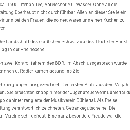
ca. 1500 Liter an Tee, Apfelschorle u. Wasser. Ohne all die
taltung überhaupt nicht durchführbar. Allen an dieser Stelle ein
r uns bei den Frauen, die so nett waren uns einen Kuchen zu
ren.
liche Landschaft des nördlichen Schwarzwaldes. Höchster Punkt
 lag in der Rheinebene.
n zwei Kontrollfahrern des BDR. Im Abschlussgespräch wurde
lerinnen u. Radler kamen gesund ins Ziel.
nehmergruppen ausgezeichnet. Den ersten Platz aus dem Vorjahr
en. Sie erreichten knapp hinter der Jugendfeuerwehr Bühlertal d
pp dahinter rangierte der Musikverein Bühlertal. Als Preise
taltung verantwortlich zeichneten, Getränkegutscheine. Die
n Vereine sehr gefreut. Eine ganz besondere Freude war die