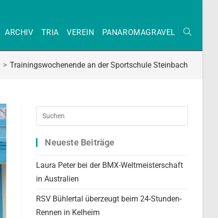
ARCHIV
TRIA
VEREIN
PANAROMAGRAVEL
WEBSITE-
>
Trainingswochenende an der Sportschule Steinbach
SUCHE
UMSCHAL
Press
Escape
to
Neueste Beiträge
close
the
Laura Peter bei der BMX-Weltmeisterschaft
search
in Australien
panel.
RSV Bühlertal überzeugt beim 24-Stunden-
Rennen in Kelheim