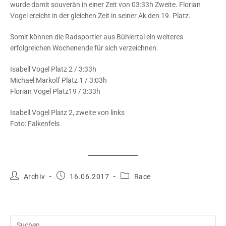
wurde damit souverän in einer Zeit von 03:33h Zweite. Florian
Vogel ereicht in der gleichen Zeit in seiner Ak den 19. Platz.
Somit können die Radsportler aus Bühlertal ein weiteres
erfolgreichen Wochenende für sich verzeichnen.
Isabell Vogel Platz 2 / 3:33h
Michael Markolf Platz 1 / 3:03h
Florian Vogel Platz19 / 3:33h
Isabell Vogel Platz 2, zweite von links
Foto: Falkenfels
Beitrags-
Beitrag
Beitrags-
Archiv
16.06.2017
Race
Autor:
veröffentlicht:
Kategorie:
Pre