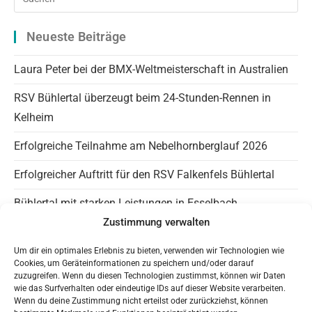
Es
to
Neueste Beiträge
clo
the
Laura Peter bei der BMX-Weltmeisterschaft in Australien
sea
RSV Bühlertal überzeugt beim 24-Stunden-Rennen in
pan
Kelheim
Erfolgreiche Teilnahme am Nebelhornberglauf 2026
Erfolgreicher Auftritt für den RSV Falkenfels Bühlertal
Bühlertal mit starken Leistungen in Esselbach
Zustimmung verwalten
Info Falkenfels
Um dir ein optimales Erlebnis zu bieten, verwenden wir Technologien wie
Cookies, um Geräteinformationen zu speichern und/oder darauf
Panaromagravel auf Instagram
zuzugreifen. Wenn du diesen Technologien zustimmst, können wir Daten
wie das Surfverhalten oder eindeutige IDs auf dieser Website verarbeiten.
Wenn du deine Zustimmung nicht erteilst oder zurückziehst, können
Trainingszeiten