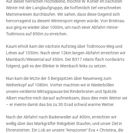
Auf dieser herrlichen Hochebene, möchte W. Kohler im nächsten
Winter mit der Langlaufgruppe, die hoffentlich tief verschneiten
Mattenwiesen durchlaufen. Wir sahen, dass diese Gegend sich
hervorragend zu diesem Wintersport eignen würde. Von Breitnau
aus ging es wieder über 1000m, um nach einer Abfahrt Hinter-
Todtmoos auf 850m zu erreichen.
Kaum erholt kam der nächste Aufstieg über Todtmoos-Weg und
Lehen auf 1050m. Nach einer 12km langen Abfahrt erreichten wir
Mambach/Wiesental auf 450m. Der B317 relativ flach nordwärts
folgend, galt es den Blinker in Wembach links zu setzen.
Nun kam die letzte der 5 Bergspitzen über Neuenweg zum
Weiherkopf auf 1080m. Vorher machten wir in Niederböllen
unsere verdiente Mittagspause bei Rinderbraten und Spätzle.
Albert machte mich darauf aufmerksam, dass dies mein Wetter sei
– er meinte damit das bis zu 30 Grad schwül warme Wetter.
Nach der Abfahrt nach Badenweiler auf 400m, erreichten wir
wellig über das Markgräfler Rebgebiet Staufen, und unser Ziel in
Ehrenstetten. Ein Lob an unsere “Amazonen“ Eva + Christina, die