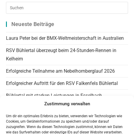
Pre
Es
to
Neueste Beiträge
clo
the
Laura Peter bei der BMX-Weltmeisterschaft in Australien
sea
RSV Bühlertal überzeugt beim 24-Stunden-Rennen in
pan
Kelheim
Erfolgreiche Teilnahme am Nebelhornberglauf 2026
Erfolgreicher Auftritt für den RSV Falkenfels Bühlertal
Bühlertal mit starken Leistungen in Esselbach
Zustimmung verwalten
Info Falkenfels
Um dir ein optimales Erlebnis zu bieten, verwenden wir Technologien wie
Cookies, um Geräteinformationen zu speichern und/oder darauf
Panaromagravel auf Instagram
zuzugreifen. Wenn du diesen Technologien zustimmst, können wir Daten
wie das Surfverhalten oder eindeutige IDs auf dieser Website verarbeiten.