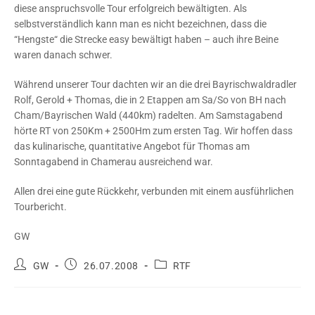
diese anspruchsvolle Tour erfolgreich bewältigten. Als
selbstverständlich kann man es nicht bezeichnen, dass die
“Hengste“ die Strecke easy bewältigt haben – auch ihre Beine
waren danach schwer.
Während unserer Tour dachten wir an die drei Bayrischwaldradler
Rolf, Gerold + Thomas, die in 2 Etappen am Sa/So von BH nach
Cham/Bayrischen Wald (440km) radelten. Am Samstagabend
hörte RT von 250Km + 2500Hm zum ersten Tag. Wir hoffen dass
das kulinarische, quantitative Angebot für Thomas am
Sonntagabend in Chamerau ausreichend war.
Allen drei eine gute Rückkehr, verbunden mit einem ausführlichen
Tourbericht.
GW
Beitrags-
Beitrag
Beitrags-
GW
26.07.2008
RTF
Autor:
veröffentlicht:
Kategorie: