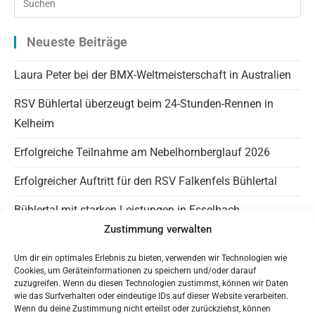
Es
to
Neueste Beiträge
clo
the
Laura Peter bei der BMX-Weltmeisterschaft in Australien
sea
RSV Bühlertal überzeugt beim 24-Stunden-Rennen in
pan
Kelheim
Erfolgreiche Teilnahme am Nebelhornberglauf 2026
Erfolgreicher Auftritt für den RSV Falkenfels Bühlertal
Bühlertal mit starken Leistungen in Esselbach
Zustimmung verwalten
Info Falkenfels
Um dir ein optimales Erlebnis zu bieten, verwenden wir Technologien wie
Cookies, um Geräteinformationen zu speichern und/oder darauf
Panaromagravel auf Instagram
zuzugreifen. Wenn du diesen Technologien zustimmst, können wir Daten
wie das Surfverhalten oder eindeutige IDs auf dieser Website verarbeiten.
Wenn du deine Zustimmung nicht erteilst oder zurückziehst, können
Trainingszeiten