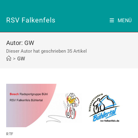
Zum
Inhalt
springen
RSV Falkenfels
MENÜ
Autor:
GW
Dieser Autor hat geschrieben 35 Artikel
>
GW
RTF