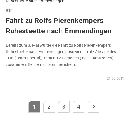
RTF
Fahrt zu Rolfs Pierenkempers
Ruhestaette nach Emmendingen
Bereits zum 3. Mal wurde die Fahrt zu Rolfs Pierenkempers
Ruhestaette nach Emmendingen absolviert. Trotz Absage des
TOB (Team Obertal), kamen 12 Personen (incl. 3 Amazonen)
zusammen. Bei herrlich sommerlichem…
0 KOMMENTARE
21.05.2011
1
2
3
4
Zur nächsten Seite
Pre