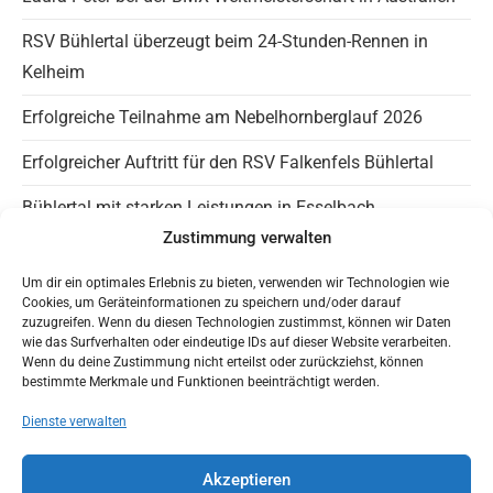
sea
RSV Bühlertal überzeugt beim 24-Stunden-Rennen in
pan
Kelheim
Erfolgreiche Teilnahme am Nebelhornberglauf 2026
Erfolgreicher Auftritt für den RSV Falkenfels Bühlertal
Bühlertal mit starken Leistungen in Esselbach
Zustimmung verwalten
Info Falkenfels
Um dir ein optimales Erlebnis zu bieten, verwenden wir Technologien wie
Cookies, um Geräteinformationen zu speichern und/oder darauf
Panaromagravel auf Instagram
zuzugreifen. Wenn du diesen Technologien zustimmst, können wir Daten
wie das Surfverhalten oder eindeutige IDs auf dieser Website verarbeiten.
Trainingszeiten
Wenn du deine Zustimmung nicht erteilst oder zurückziehst, können
bestimmte Merkmale und Funktionen beeinträchtigt werden.
HaLT – Jugendfreundlicher Verein
Dienste verwalten
Mit Google Maps nach Bühlertal
Akzeptieren