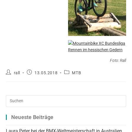
Foto: Rall
Beitrags-
Beitrag
Beitrags-
rall
13.05.2018
MTB
Autor:
veröffentlicht:
Kategorie:
Pre
Es
to
Neueste Beiträge
clo
the
Laura Peter bei der BMX-Weltmeisterschaft in Australien