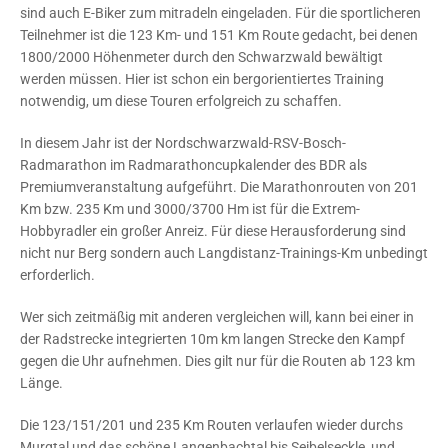
sind auch E-Biker zum mitradeln eingeladen. Für die sportlicheren
Teilnehmer ist die 123 Km- und 151 Km Route gedacht, bei denen
1800/2000 Höhenmeter durch den Schwarzwald bewältigt
werden müssen. Hier ist schon ein bergorientiertes Training
notwendig, um diese Touren erfolgreich zu schaffen.
In diesem Jahr ist der Nordschwarzwald-RSV-Bosch-
Radmarathon im Radmarathoncupkalender des BDR als
Premiumveranstaltung aufgeführt. Die Marathonrouten von 201
Km bzw. 235 Km und 3000/3700 Hm ist für die Extrem-
Hobbyradler ein großer Anreiz. Für diese Herausforderung sind
nicht nur Berg sondern auch Langdistanz-Trainings-Km unbedingt
erforderlich.
Wer sich zeitmäßig mit anderen vergleichen will, kann bei einer in
der Radstrecke integrierten 10m km langen Strecke den Kampf
gegen die Uhr aufnehmen. Dies gilt nur für die Routen ab 123 km
Länge.
Die 123/151/201 und 235 Km Routen verlaufen wieder durchs
Murgtal und das schöne Langenbachtal bis Seibelseckle, und