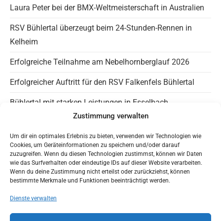
the
Laura Peter bei der BMX-Weltmeisterschaft in Australien
sea
RSV Bühlertal überzeugt beim 24-Stunden-Rennen in
pan
Kelheim
Erfolgreiche Teilnahme am Nebelhornberglauf 2026
Erfolgreicher Auftritt für den RSV Falkenfels Bühlertal
Bühlertal mit starken Leistungen in Esselbach
Zustimmung verwalten
Info Falkenfels
Um dir ein optimales Erlebnis zu bieten, verwenden wir Technologien wie
Cookies, um Geräteinformationen zu speichern und/oder darauf
Panaromagravel auf Instagram
zuzugreifen. Wenn du diesen Technologien zustimmst, können wir Daten
wie das Surfverhalten oder eindeutige IDs auf dieser Website verarbeiten.
Trainingszeiten
Wenn du deine Zustimmung nicht erteilst oder zurückziehst, können
bestimmte Merkmale und Funktionen beeinträchtigt werden.
HaLT – Jugendfreundlicher Verein
Dienste verwalten
Mit Google Maps nach Bühlertal