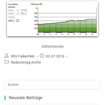
Zeitfahrstrecke
Beitrags-
Beitrag
RSV Falkenfels
02.07.2016
Autor:
veröffentlicht:
Beitrags-
Radsonntag Archiv
Kategorie:
Pre
Es
to
Neueste Beiträge
clo