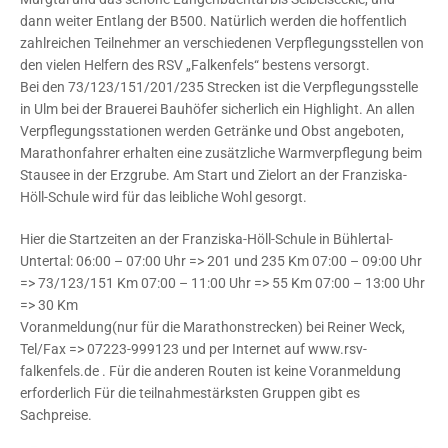
dann weiter Entlang der B500. Natürlich werden die hoffentlich
zahlreichen Teilnehmer an verschiedenen Verpflegungsstellen von
den vielen Helfern des RSV „Falkenfels“ bestens versorgt.
Bei den 73/123/151/201/235 Strecken ist die Verpflegungsstelle
in Ulm bei der Brauerei Bauhöfer sicherlich ein Highlight. An allen
Verpflegungsstationen werden Getränke und Obst angeboten,
Marathonfahrer erhalten eine zusätzliche Warmverpflegung beim
Stausee in der Erzgrube. Am Start und Zielort an der Franziska-
Höll-Schule wird für das leibliche Wohl gesorgt.
Hier die Startzeiten an der Franziska-Höll-Schule in Bühlertal-
Untertal: 06:00 – 07:00 Uhr => 201 und 235 Km 07:00 – 09:00 Uhr
=> 73/123/151 Km 07:00 – 11:00 Uhr => 55 Km 07:00 – 13:00 Uhr
=> 30 Km
Voranmeldung(nur für die Marathonstrecken) bei Reiner Weck,
Tel/Fax => 07223-999123 und per Internet auf www.rsv-
falkenfels.de . Für die anderen Routen ist keine Voranmeldung
erforderlich Für die teilnahmestärksten Gruppen gibt es
Sachpreise.