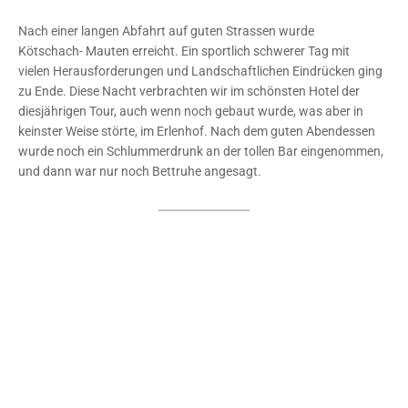
Nach einer langen Abfahrt auf guten Strassen wurde
Kötschach- Mauten erreicht. Ein sportlich schwerer Tag mit
vielen Herausforderungen und Landschaftlichen Eindrücken ging
zu Ende. Diese Nacht verbrachten wir im schönsten Hotel der
diesjährigen Tour, auch wenn noch gebaut wurde, was aber in
keinster Weise störte, im Erlenhof. Nach dem guten Abendessen
wurde noch ein Schlummerdrunk an der tollen Bar eingenommen,
und dann war nur noch Bettruhe angesagt.
1
2
3
4
5
6
7
Seiten:
8
Beitrags-
Beitrag
Beitrags-
Gerold Dresel
25.07.2009
RTF
Autor:
veröffentlicht:
Kategorie: