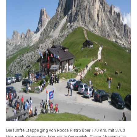
Die fünfte Etappe ging von Rocca Pietro über 170 Km. mit 3700