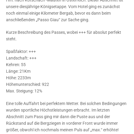
Hm. nach Kötschach -Mauten in Österreich. Dieser Abschnitt ist
unsere diesjährige Königsetappe. Vom Hotel ging es zunächst
noch einmal einige Kilometer Bergab, bevor es dann beim
anschließenden „Passo Giau“ zur Sache ging.
Kurze Beschreibung des Passes, wobei +++ für absolut perfekt
steht.
Spaßfaktor: +++
Landschaft: +++
Kehren: 55
Länge: 21Km
Höhe: 2233m
Höhenunterschied: 922
Max. Steigung: 12%
Eine tolle Auffahrt bei perfektem Wetter. Bei solchen Bedingungen
wurden sportliche Höchstleistungen erbracht. Im letzten
Abschnitt zum Pass ging mir dann die Puste aus und der
Rückstand auf die Bergziegen in vorderer Front wurde immer
größer, obwohl ich nochmals meinen Puls auf „max.“ erhöhte!