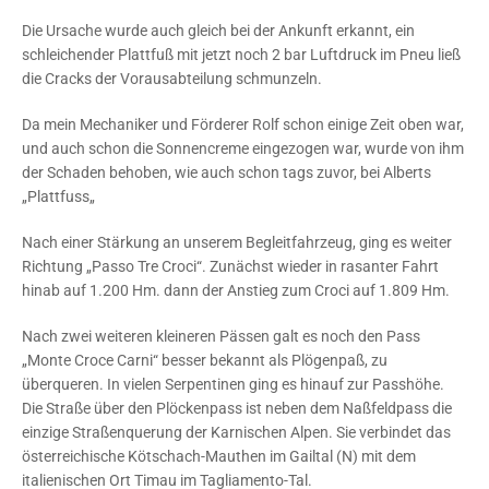
Die Ursache wurde auch gleich bei der Ankunft erkannt, ein
schleichender Plattfuß mit jetzt noch 2 bar Luftdruck im Pneu ließ
die Cracks der Vorausabteilung schmunzeln.
Da mein Mechaniker und Förderer Rolf schon einige Zeit oben war,
und auch schon die Sonnencreme eingezogen war, wurde von ihm
der Schaden behoben, wie auch schon tags zuvor, bei Alberts
„Plattfuss„
Nach einer Stärkung an unserem Begleitfahrzeug, ging es weiter
Richtung „Passo Tre Croci“. Zunächst wieder in rasanter Fahrt
hinab auf 1.200 Hm. dann der Anstieg zum Croci auf 1.809 Hm.
Nach zwei weiteren kleineren Pässen galt es noch den Pass
„Monte Croce Carni“ besser bekannt als Plögenpaß, zu
überqueren. In vielen Serpentinen ging es hinauf zur Passhöhe.
Die Straße über den Plöckenpass ist neben dem Naßfeldpass die
einzige Straßenquerung der Karnischen Alpen. Sie verbindet das
österreichische Kötschach-Mauthen im Gailtal (N) mit dem
italienischen Ort Timau im Tagliamento-Tal.