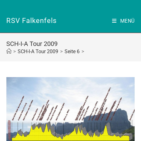
Zum
Inhalt
springen
RSV Falkenfels
MENÜ
SCH-I-A Tour 2009
>
SCH-I-A Tour 2009
>
Seite 6
>