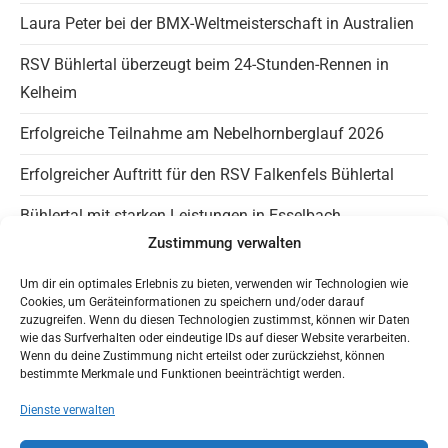
the
Laura Peter bei der BMX-Weltmeisterschaft in Australien
sea
RSV Bühlertal überzeugt beim 24-Stunden-Rennen in
pan
Kelheim
Erfolgreiche Teilnahme am Nebelhornberglauf 2026
Erfolgreicher Auftritt für den RSV Falkenfels Bühlertal
Bühlertal mit starken Leistungen in Esselbach
Zustimmung verwalten
Info Falkenfels
Um dir ein optimales Erlebnis zu bieten, verwenden wir Technologien wie
Cookies, um Geräteinformationen zu speichern und/oder darauf
Panaromagravel auf Instagram
zuzugreifen. Wenn du diesen Technologien zustimmst, können wir Daten
wie das Surfverhalten oder eindeutige IDs auf dieser Website verarbeiten.
Wenn du deine Zustimmung nicht erteilst oder zurückziehst, können
Trainingszeiten
bestimmte Merkmale und Funktionen beeinträchtigt werden.
HaLT – Jugendfreundlicher Verein
Dienste verwalten
Mit Google Maps nach Bühlertal