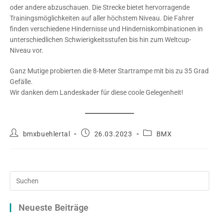
oder andere abzuschauen. Die Strecke bietet hervorragende
Trainingsmöglichkeiten auf aller höchstem Niveau. Die Fahrer
finden verschiedene Hindernisse und Hinderniskombinationen in
unterschiedlichen Schwierigkeitsstufen bis hin zum Weltcup-
Niveau vor.
Ganz Mutige probierten die 8-Meter Startrampe mit bis zu 35 Grad
Gefälle.
Wir danken dem Landeskader für diese coole Gelegenheit!
Beitrags-
Beitrag
Beitrags-
bmxbuehlertal
26.03.2023
BMX
Autor:
veröffentlicht:
Kategorie:
Pre
Es
to
Neueste Beiträge
clo